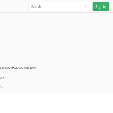
Sign in
в и возможностей для
nce
ts