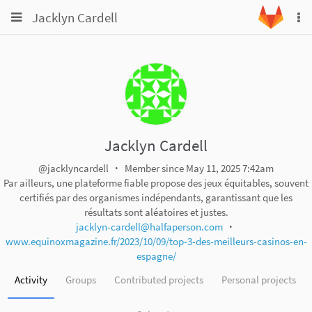
Toggle
Toggle
Jacklyn Cardell
To
navigation
na
navigation
Projects
Groups
Snippets
Help
Jacklyn Cardell
@jacklyncardell
Member since May 11, 2025 7:42am
Par ailleurs, une plateforme fiable propose des jeux équitables, souvent
certifiés par des organismes indépendants, garantissant que les
résultats sont aléatoires et justes.
jacklyn-cardell@halfaperson.com
www.equinoxmagazine.fr/2023/10/09/top-3-des-meilleurs-casinos-en-
espagne/
Activity
Groups
Contributed projects
Personal projects